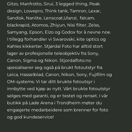
Gitzo, Manfrotto, Sirui, 3 legged thing, Peak
design, Lowepro, Think tank, Tamron, Lexar,
Sandisk, Nanlite, Lenscoat,Ulanzi, falcam,
blackrapid, Atomos, Zhiyun, Nisi filter, Zeiss,
Samyang, Epson, Eizo og Godox for å nevne noe.
I tillegg forhandler vi Swarovski, kite optics og
Kahles kikkerter. Stjørdal Foto har alltid stort
lager av profesjonelle teleobjektiv fra Sony,
Canon, Sigma og Nikon. Stjordalfoto.no
spesialiserer seg også på brukt fotoutstyr fra
Leica, Hasselblad, Canon, Nikon, Sony, Fujifilm og
OM-systems. Vi tar ditt brukte fotoutsyr i
innbytte ved kjøp av nytt. Vårt brukte fotoutstyr
selges med garanti, og er testet og renset. I vår
butikk på Lade Arena i Trondheim møter du
engasjerte medarbeidere som brenner for foto
og god kundeservice!