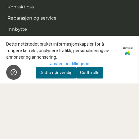
Kontakt oss
Reparasjon og service
Innbytte
Sensorrens
Dette nettstedet bruker informasjonskapsler for å
Drevet av
fungere korrekt, analysere trafikk, personalisering av
Kundeklubb
annonser og annonsering.
Våre anbefalte samarbeidspartnere
Juster innstillingene
Godta nødvendig
Godta alle
FAQ
Nyhetsbrev
Registrer deg for å motta nyheter og tilbud!
E-post
Registrer deg