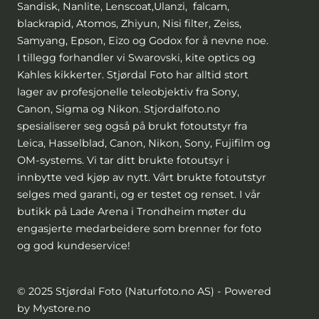
Sandisk, Nanlite, Lenscoat,Ulanzi, falcam,
blackrapid, Atomos, Zhiyun, Nisi filter, Zeiss,
Samyang, Epson, Eizo og Godox for å nevne noe.
I tillegg forhandler vi Swarovski, kite optics og
Kahles kikkerter. Stjørdal Foto har alltid stort
lager av profesjonelle teleobjektiv fra Sony,
Canon, Sigma og Nikon. Stjordalfoto.no
spesialiserer seg også på brukt fotoutstyr fra
Leica, Hasselblad, Canon, Nikon, Sony, Fujifilm og
OM-systems. Vi tar ditt brukte fotoutsyr i
innbytte ved kjøp av nytt. Vårt brukte fotoutstyr
selges med garanti, og er testet og renset. I vår
butikk på Lade Arena i Trondheim møter du
engasjerte medarbeidere som brenner for foto
og god kundeservice!
© 2025 Stjørdal Foto (Naturfoto.no AS) - Powered
by Mystore.no