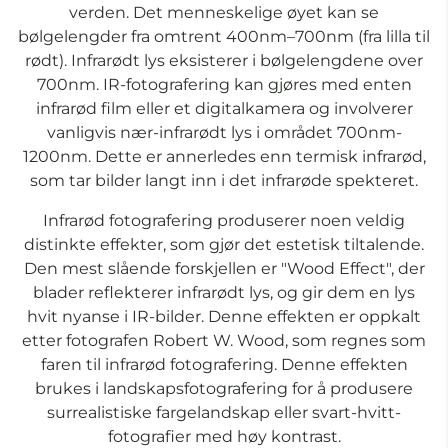
verden. Det menneskelige øyet kan se
bølgelengder fra omtrent 400nm–700nm (fra lilla til
rødt). Infrarødt lys eksisterer i bølgelengdene over
700nm. IR-fotografering kan gjøres med enten
infrarød film eller et digitalkamera og involverer
vanligvis nær-infrarødt lys i området 700nm-
1200nm. Dette er annerledes enn termisk infrarød,
som tar bilder langt inn i det infrarøde spekteret.
Infrarød fotografering produserer noen veldig
distinkte effekter, som gjør det estetisk tiltalende.
Den mest slående forskjellen er "Wood Effect", der
blader reflekterer infrarødt lys, og gir dem en lys
hvit nyanse i IR-bilder. Denne effekten er oppkalt
etter fotografen Robert W. Wood, som regnes som
faren til infrarød fotografering. Denne effekten
brukes i landskapsfotografering for å produsere
surrealistiske fargelandskap eller svart-hvitt-
fotografier med høy kontrast.