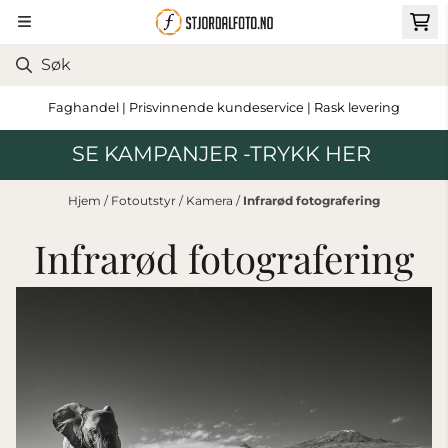
Hopp til innhold
Faghandel | Prisvinnende kundeservice | Rask levering
SE KAMPANJER -TRYKK HER
Hjem
/
Fotoutstyr
/
Kamera
/
Infrarød fotografering
Infrarød fotografering