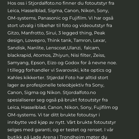
Hos oss i Stjordalfoto.no finner du fotoutstyr fra
Leica, Hasselblad, Sigma, Canon, Nikon, Sony,
OM-systems, Panasonic og Fujifilm. Vi har også
stort utvalg i tilbehør til foto og videoutstyr fra
Gitzo, Manfrotto, Sirui, 3 legged thing, Peak
design, Lowepro, Think tank, Tamron, Lexar,
Sandisk, Nanlite, Lenscoat,Ulanzi, falcam,
blackrapid, Atomos, Zhiyun, Nisi filter, Zeiss,
Samyang, Epson, Eizo og Godox for å nevne noe.
I tillegg forhandler vi Swarovski, kite optics og
Kahles kikkerter. Stjørdal Foto har alltid stort
lager av profesjonelle teleobjektiv fra Sony,
Canon, Sigma og Nikon. Stjordalfoto.no
spesialiserer seg også på brukt fotoutstyr fra
Leica, Hasselblad, Canon, Nikon, Sony, Fujifilm og
OM-systems. Vi tar ditt brukte fotoutsyr i
innbytte ved kjøp av nytt. Vårt brukte fotoutstyr
selges med garanti, og er testet og renset. I vår
butikk på Lade Arena i Trondheim møter du