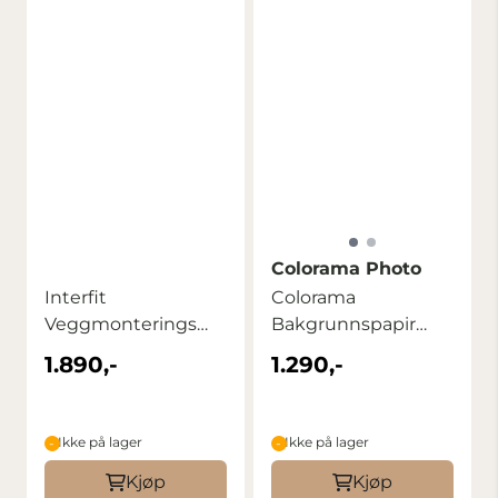
Colorama Photo
Interfit
Colorama
Veggmonterings
Bakgrunnspapir
sett for
2,72m x 11m Riviera
1.890,-
1.290,-
papirbakgrunner
Ikke på lager
Ikke på lager
Kjøp
Kjøp