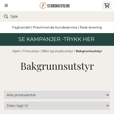
Hopp til innhold
Faghandel | Prisvinnende kundeservice | Rask levering
SE KAMPANJER -TRYKK HER
Hjem
/
Fotoutstyr
/
Blitz og studioutstyr
/
Bakgrunnsutstyr
Bakgrunnsutstyr