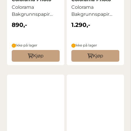
Colorama
Colorama
Bakgrunnspapir
Bakgrunnspapir
1,35m x 11m Arctic
2,72m x 11m Leaf
890,-
1.290,-
White
Ikke på lager
Ikke på lager
Kjøp
Kjøp