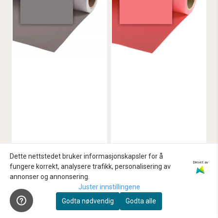
Dette nettstedet bruker informasjonskapsler for å
Drevet av
fungere korrekt, analysere trafikk, personalisering av
annonser og annonsering.
Colorama Photo
Colorama Photo
Juster innstillingene
Colorama
Colorama
Godta nødvendig
Godta alle
Bakgrunnspapir 2,72
Bakgrunnspapir
x 11m Smoke Grey
2,72m x 11m Coral