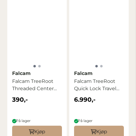
Falcam
Falcam
Falcam TreeRoot
Falcam TreeRoot
Threaded Center
Quick Lock Travel
Column Module ...
Tripod
390,-
6.990,-
På lager
På lager
Kjøp
Kjøp