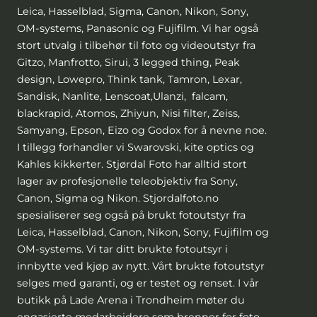
Leica, Hasselblad, Sigma, Canon, Nikon, Sony,
OM-systems, Panasonic og Fujifilm. Vi har også
stort utvalg i tilbehør til foto og videoutstyr fra
Gitzo, Manfrotto, Sirui, 3 legged thing, Peak
design, Lowepro, Think tank, Tamron, Lexar,
Sandisk, Nanlite, Lenscoat,Ulanzi, falcam,
blackrapid, Atomos, Zhiyun, Nisi filter, Zeiss,
Samyang, Epson, Eizo og Godox for å nevne noe.
I tillegg forhandler vi Swarovski, kite optics og
Kahles kikkerter. Stjørdal Foto har alltid stort
lager av profesjonelle teleobjektiv fra Sony,
Canon, Sigma og Nikon. Stjordalfoto.no
spesialiserer seg også på brukt fotoutstyr fra
Leica, Hasselblad, Canon, Nikon, Sony, Fujifilm og
OM-systems. Vi tar ditt brukte fotoutsyr i
innbytte ved kjøp av nytt. Vårt brukte fotoutstyr
selges med garanti, og er testet og renset. I vår
butikk på Lade Arena i Trondheim møter du
engasjerte medarbeidere som brenner for foto