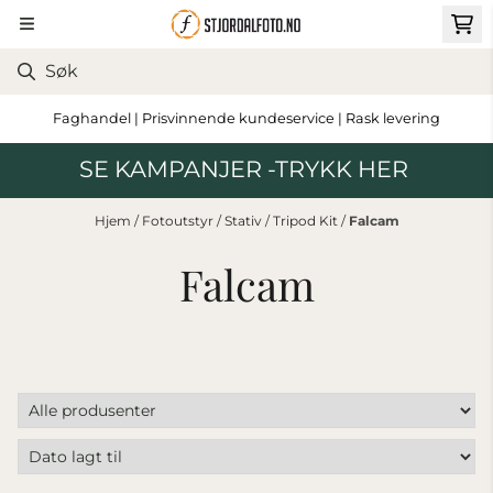
Hopp til innhold
Faghandel | Prisvinnende kundeservice | Rask levering
SE KAMPANJER -TRYKK HER
Hjem
/
Fotoutstyr
/
Stativ
/
Tripod Kit
/
Falcam
Falcam