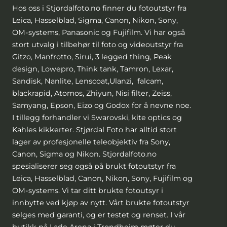
Hos oss i Stjordalfoto.no finner du fotoutstyr fra
Leica, Hasselblad, Sigma, Canon, Nikon, Sony,
OM-systems, Panasonic og Fujifilm. Vi har også
stort utvalg i tilbehør til foto og videoutstyr fra
Gitzo, Manfrotto, Sirui, 3 legged thing, Peak
design, Lowepro, Think tank, Tamron, Lexar,
Sandisk, Nanlite, Lenscoat,Ulanzi, falcam,
blackrapid, Atomos, Zhiyun, Nisi filter, Zeiss,
Samyang, Epson, Eizo og Godox for å nevne noe.
I tillegg forhandler vi Swarovski, kite optics og
Kahles kikkerter. Stjørdal Foto har alltid stort
lager av profesjonelle teleobjektiv fra Sony,
Canon, Sigma og Nikon. Stjordalfoto.no
spesialiserer seg også på brukt fotoutstyr fra
Leica, Hasselblad, Canon, Nikon, Sony, Fujifilm og
OM-systems. Vi tar ditt brukte fotoutsyr i
innbytte ved kjøp av nytt. Vårt brukte fotoutstyr
selges med garanti, og er testet og renset. I vår
butikk på Lade Arena i Trondheim møter du