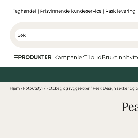
Hopp til innhold
Faghandel
|
Prisvinnende kundeservice
|
Rask levering
Kampanjer
Tilbud
Brukt
I
nnbytt
PRODUKTER
Hjem
/
Fotoutstyr
/
Fotobag og ryggsekker
/
Peak Design sekker og 
Pea