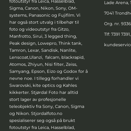
fotoutstyr fra Leica, Hasselblad,
Lade Arena, 1
Sigma, Canon, Nikon, Sony, OM-
7041 Trond
systems, Panasonic og Fujifilm. Vi
har også stort utvalg i tilbehør til
Org. nr. 933
foto og videoutstyr fra Gitzo,
Tlf:
7391 7391
Manfrotto, Sirui, 3 legged thing,
Peak design, Lowepro, Think tank,
kundeservic
Tamron, Lexar, Sandisk, Nanlite,
Lenscoat,Ulanzi, falcam, blackrapid,
Atomos, Zhiyun, Nisi filter, Zeiss,
Samyang, Epson, Eizo og Godox for å
nevne noe. I tillegg forhandler vi
Swarovski, kite optics og Kahles
kikkerter. Stjørdal Foto har alltid
stort lager av profesjonelle
teleobjektiv fra Sony, Canon, Sigma
og Nikon. Stjordalfoto.no
spesialiserer seg også på brukt
fotoutstyr fra Leica, Hasselblad,