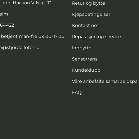
. etg. Haakon VIIs gt. 12
Retur og bytte
heim
Kjøpsbetingelser
664422
Kontakt oss
, betjent man-fre 09:00-17:00
Reparasjon og service
e@stjordalfoto.no
Innbytte
Sensorrens
Kundeklubb
Våre anbefalte samarbeidspa
FAQ