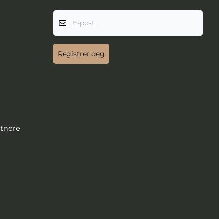
E-post
Registrer deg
rtnere