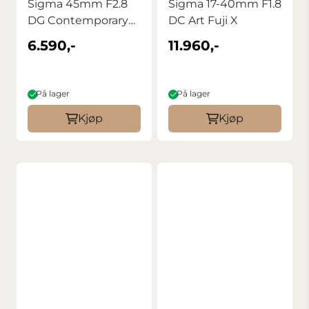
Sigma 45mm F2.8
Sigma 17-40mm F1.8
DG Contemporary
DC Art Fuji X
til L-Mount Sølv
6.590,-
11.960,-
På lager
På lager
Kjøp
Kjøp