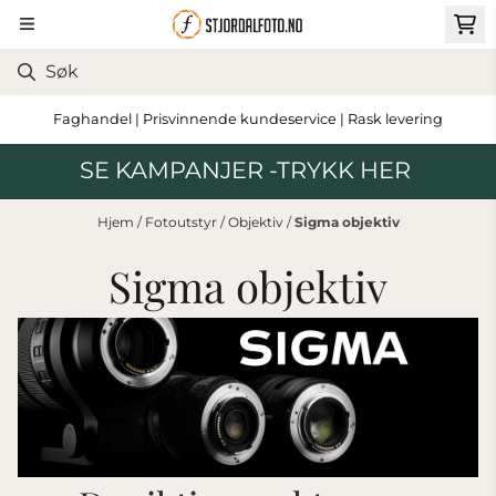
Hopp til innhold
Faghandel | Prisvinnende kundeservice | Rask levering
SE KAMPANJER -TRYKK HER
Hjem
/
Fotoutstyr
/
Objektiv
/
Sigma objektiv
Sigma objektiv