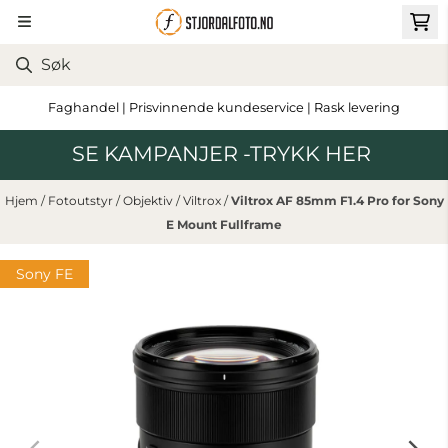
Hopp til innhold
Faghandel | Prisvinnende kundeservice | Rask levering
SE KAMPANJER -TRYKK HER
Hjem
/
Fotoutstyr
/
Objektiv
/
Viltrox
/
Viltrox AF 85mm F1.4 Pro for Sony
E Mount Fullframe
Sony FE