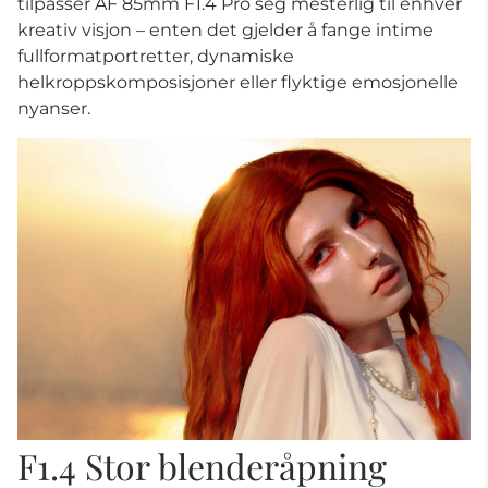
tilpasser AF 85mm F1.4 Pro seg mesterlig til enhver
kreativ visjon – enten det gjelder å fange intime
fullformatportretter, dynamiske
helkroppskomposisjoner eller flyktige emosjonelle
nyanser.
F1.4 Stor blenderåpning