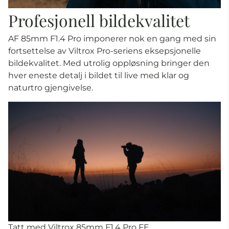
Profesjonell bildekvalitet
AF 85mm F1.4 Pro imponerer nok en gang med sin
fortsettelse av Viltrox Pro-seriens eksepsjonelle
bildekvalitet. Med utrolig oppløsning bringer den
hver eneste detalj i bildet til live med klar og
naturtro gjengivelse.
Tatt med Viltrox 85mm F1.4 Pro FE