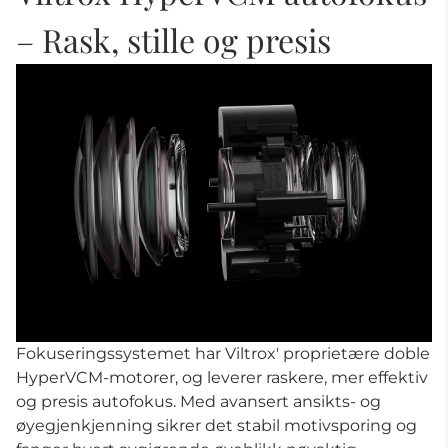
– Rask, stille og presis
Fokuseringssystemet har Viltrox' proprietære doble
HyperVCM-motorer, og leverer raskere, mer effektiv
og presis autofokus. Med avansert ansikts- og
øyegjenkjenning sikrer det stabil motivsporing og