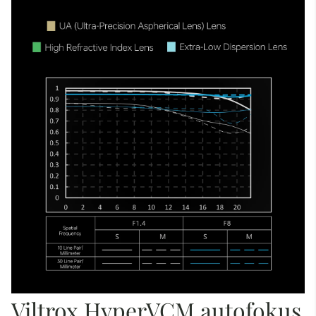
Viltrox HyperVCM autofokus