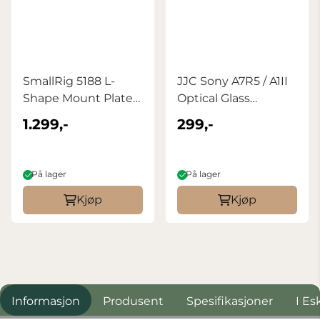
SmallRig 5188 L-
JJC Sony A7R5 / A1II
Shape Mount Plate
Optical Glass
for Sony Alpha ...
Protector
1.299,-
299,-
På lager
På lager
Kjøp
Kjøp
Informasjon
Produsent
Spesifikasjoner
I Es