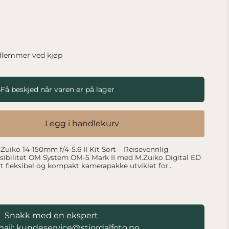
dlemmer ved kjøp
Få beskjed når varen er på lager
Legg i handlekurv
uiko 14-150mm f/4-5.6 II Kit Sort – Reisevennlig
M.Zuiko Digital ED
rt fleksibel og kompakt kamerapakke utviklet for
mal rekkevidde uten å måtte bytte objektiver. Kameraet
ers Live MOS-sensor med kraftig bildestabilisering,
tography-funksjoner og robust værtetting, mens 14–
 enormt zoomområde tilsvarende 28–300mm i fullformat.
familie tur og friluft
Snakk med en ekspert
iskré uttrykk som passer perfekt til både reise, gatefoto og
ail: kundeservice@stjordalfoto.no