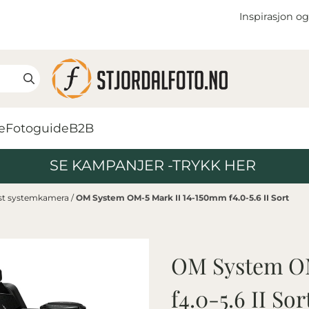
Inspirasjon og
e
Fotoguide
B2B
SE KAMPANJER -TRYKK HER
øst systemkamera
/
OM System OM-5 Mark II 14-150mm f4.0-5.6 II Sort
OM System OM
f4.0-5.6 II Sor