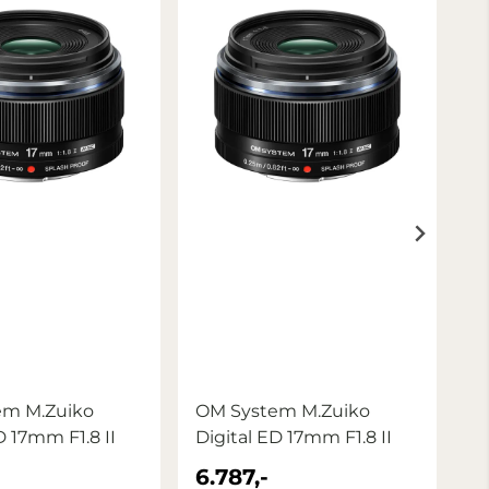
em M.Zuiko
OM System M.Zuiko
O
D 17mm F1.8 II
Digital ED 17mm F1.8 II
Di
6.787,-
6