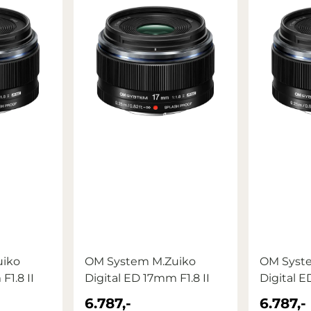
uiko
OM System M.Zuiko
OM Syst
F1.8 II
Digital ED 17mm F1.8 II
Digital E
6.787,-
6.787,-