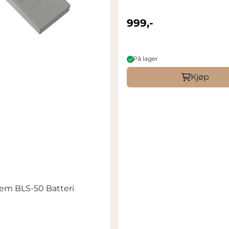
999,-
På lager
Kjøp
em BLS-50 Batteri