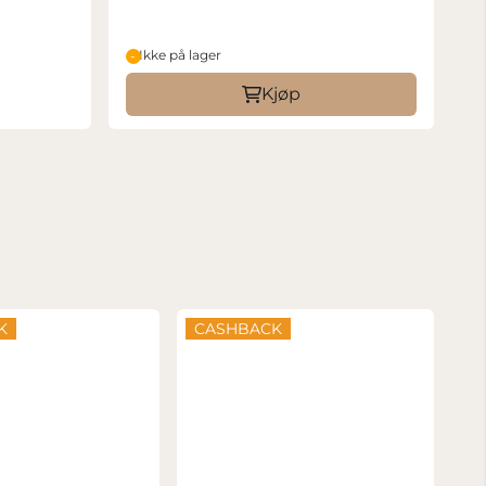
Ikke på lager
Kjøp
K
CASHBACK
C