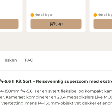
Ikke på lager
Ikke på la
Kjøp
I esken
FAQ
5.6 II Kit Sort – Reisevennlig superzoom med ekstre
-150mm f/4-5.6 II er en svært fleksibel og kompakt kam
r. Kameraet kombinerer en 20,4 megapikslers Live MOS-s
t værtetting, mens 14–150mm-objektivet dekker et en