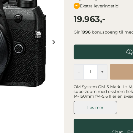
Ekstra leveringstid
19.963,-
Gir
1996
bonuspoeng til me
-
+
OM System OM-5 Mark II + M.Z
superzoom med ekstrem fleksibilitet OM System OM-5 Mark II med 
14-150mm f/4-5.6 II er en svæ
fotografer som ønsker maksi
kombinerer en 20,4 megapiksl
Les mer
avanserte computational pho
150mm-objektivet dekker et
Dette gjør pakken svært godt egnet til: reise natur landskap 
hverdagsfoto video fotografer som ønsker ett objektiv til nesten alt Den sorte finishen
gir kameraet et klassisk og d
Chat
|
Em