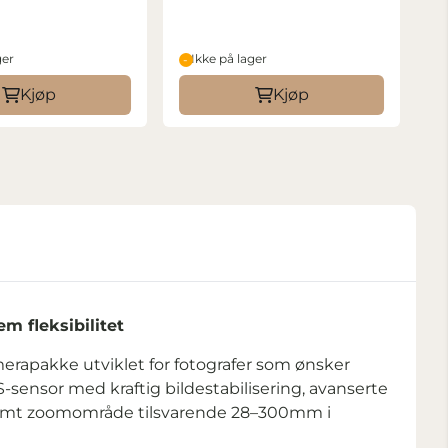
ger
Ikke på lager
Kjøp
Kjøp
m fleksibilitet
erapakke utviklet for fotografer som ønsker
ensor med kraftig bildestabilisering, avanserte
ormt zoomområde tilsvarende 28–300mm i