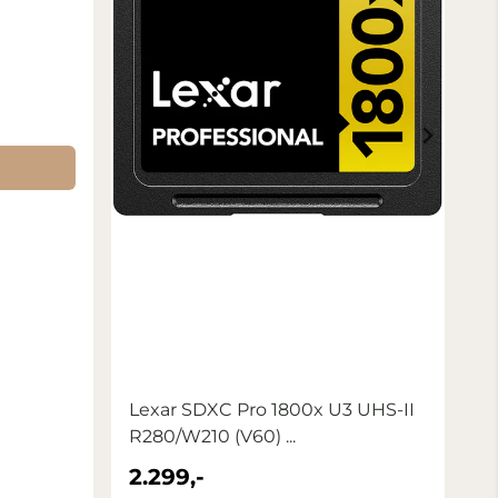
Lexar SDXC Pro 1800x U3 UHS-II
L
R280/W210 (V60) ...
R2
2.299,-
4