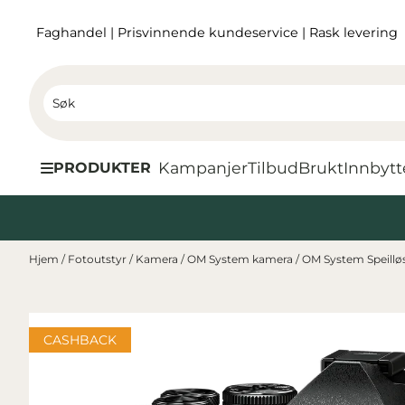
Hopp til innhold
Faghandel
|
Prisvinnende kundeservice
|
Rask levering
Kampanjer
Tilbud
Brukt
I
nnbytt
PRODUKTER
Hjem
/
Fotoutstyr
/
Kamera
/
OM System kamera
/
OM System Speill
CASHBACK