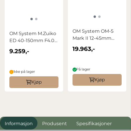
OM System OM-5
OM System M.Zuiko
Mark II 12-45mm
ED 40-150mm F4.0
f/4.0 PRO Kit Sort
PRO
19.963,-
9.259,-
På lager
Ikke på lager
Kjøp
Kjøp
Informasjon
Produsent
Spesifikasjoner