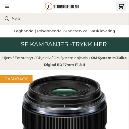
Hopp til innhold
Faghandel | Prisvinnende kundeservice | Rask levering
SE KAMPANJER -TRYKK HER
Hjem
/
Fotoutstyr
/
Objektiv
/
OM System objektiv
/
OM System M.Zuiko
Digital ED 17mm F1.8 II
CASHBACK