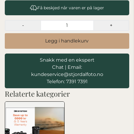
Få beskjed når varen er på lager
-
+
Legg i handlekurv
Snakk med en ekspert
Chat
|
Email:
kundeservice@stjordalfoto.no
Telefon: 7391 7391
Relaterte kategorier