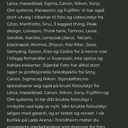
Leica, Hasselblad, Sigma, Canon, Nikon, Sony,
OM-systems, Panasonic og Fujifilm. Vi har også
stort utvalg i tilbehør til foto og videoutstyr fra
Gitzo, Manfrotto, Sirui, 3 legged thing, Peak
design, Lowepro, Think tank, Tamron, Lexar,
Sandisk, Nanlite, Lenscoat,Ulanzi, falcam,
blackrapid, Atomos, Zhiyun, Nisi filter, Zeiss,
Samyang, Epson, Eizo og Godox for å nevne noe.
I tillegg forhandler vi Swarovski, kite optics og
Kahles kikkerter. Stjørdal Foto har alltid stort
lager av profesjonelle teleobjektiv fra Sony,
Canon, Sigma og Nikon. Stjordalfoto.no
spesialiserer seg også på brukt fotoutstyr fra
Leica, Hasselblad, Canon, Nikon, Sony, Fujifilm og
OM-systems. Vi tar ditt brukte fotoutsyr i
innbytte ved kjøp av nytt. Vårt brukte fotoutstyr
selges med garanti, og er testet og renset. I vår
butikk på Lade Arena i Trondheim møter du
engasjerte medarbeidere som brenner for foto