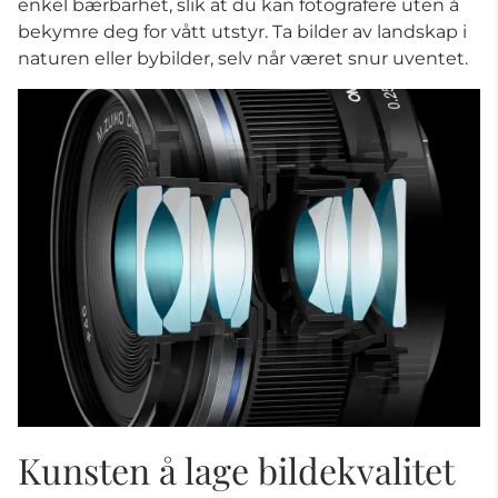
enkel bærbarhet, slik at du kan fotografere uten å
bekymre deg for vått utstyr. Ta bilder av landskap i
naturen eller bybilder, selv når været snur uventet.
Kunsten å lage bildekvalitet