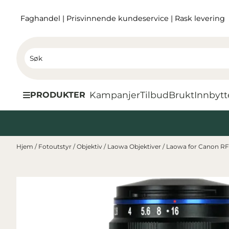
Hopp til innhold
Faghandel
|
Prisvinnende kundeservice
|
Rask levering
Kampanjer
Tilbud
Brukt
I
nnbytt
PRODUKTER
Hjem
/
Fotoutstyr
/
Objektiv
/
Laowa Objektiver
/
Laowa for Canon R