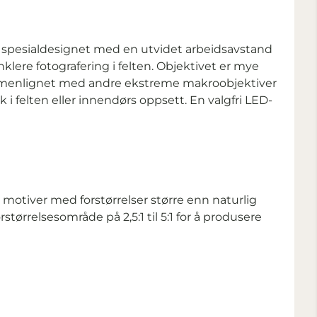
 er spesialdesignet med en utvidet arbeidsavstand
nklere fotografering i felten. Objektivet er mye
ammenlignet med andre ekstreme makroobjektiver
 i felten eller innendørs oppsett. En valgfri LED-
v motiver med forstørrelser større enn naturlig
størrelsesområde på 2,5:1 til 5:1 for å produsere