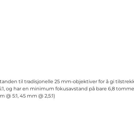
den til tradisjonelle 25 mm-objektiver for å gi tilstrekkel
il 5:1, og har en minimum fokusavstand på bare 6,8 tomm
m @ 5:1, 45 mm @ 2,5:1)