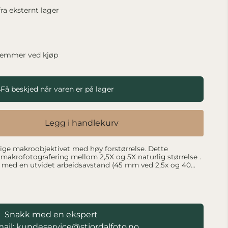
ra eksternt lager
lemmer ved kjøp
Få beskjed når varen er på lager
Legg i handlekurv
 makroobjektivet med høy forstørrelse. Dette
r makrofotografering mellom 2,5X og 5X naturlig størrelse .
t med en utvidet arbeidsavstand (45 mm ved 2,5x og 40
rør. Dette gir tilstrekkelig belysning på objektet for
n. Objektivet er mye mer kompakt og lettere enn andre
ktivet gir også større dybdeskarphet sammenlignet med
er på markedet. Laowa 25mm f/2.8 2.5-5X er utviklet for
krofotografering, for bruk i felten eller innendørs oppsett.
ivkrage er tilgjengelig for ekstra kontroll og
Snakk med en ekspert
ail: kundeservice@stjordalfoto.no