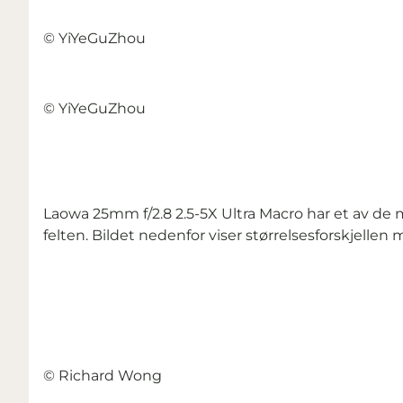
© YiYeGuZhou
© YiYeGuZhou
Laowa 25mm f/2.8 2.5-5X Ultra Macro har et av de mi
felten. Bildet nedenfor viser størrelsesforskjelle
© Richard Wong