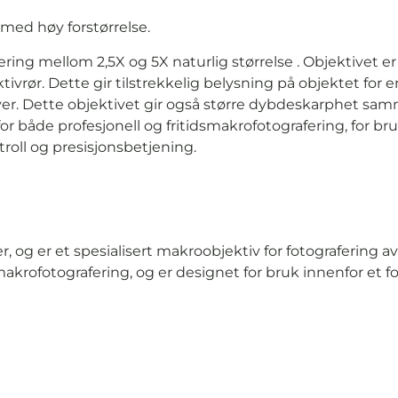
med høy forstørrelse.
fering mellom 2,5X og 5X naturlig størrelse . Objektivet
vrør. Dette gir tilstrekkelig belysning på objektet for e
er. Dette objektivet gir også større dybdeskarphet s
r både profesjonell og fritidsmakrofotografering, for bruk
ntroll og presisjonsbetjening.
, og er et spesialisert makroobjektiv for fotografering a
 makrofotografering, og er designet for bruk innenfor et for