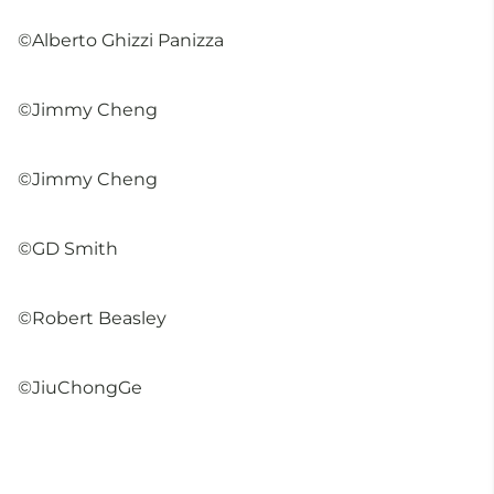
©Alberto Ghizzi Panizza
©Jimmy Cheng
©Jimmy Cheng
©GD Smith
©Robert Beasley
©JiuChongGe