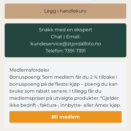
Legg i handlekurv
Snakk med en ekspert
Chat
|
Email:
kundeservice@stjordalfoto.no
Telefon: 7391 7391
Medlemsfordeler
Bonuspoeng: Som medlem får du 2 % tilbake i
bonuspoeng på de fleste kjøp – poeng du kan
bruke som rabatt senere. I tillegg får du
medlemspriser på utvalgte produkter.
*Gjelder
ikke bedrift-, faktura-, innbytte- eller Amex kjøp.
Bli medlem