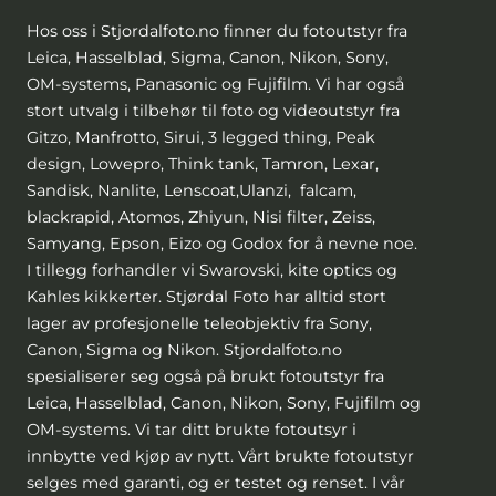
Hos oss i Stjordalfoto.no finner du fotoutstyr fra
Leica, Hasselblad, Sigma, Canon, Nikon, Sony,
OM-systems, Panasonic og Fujifilm. Vi har også
stort utvalg i tilbehør til foto og videoutstyr fra
Gitzo, Manfrotto, Sirui, 3 legged thing, Peak
design, Lowepro, Think tank, Tamron, Lexar,
Sandisk, Nanlite, Lenscoat,Ulanzi, falcam,
blackrapid, Atomos, Zhiyun, Nisi filter, Zeiss,
Samyang, Epson, Eizo og Godox for å nevne noe.
I tillegg forhandler vi Swarovski, kite optics og
Kahles kikkerter. Stjørdal Foto har alltid stort
lager av profesjonelle teleobjektiv fra Sony,
Canon, Sigma og Nikon. Stjordalfoto.no
spesialiserer seg også på brukt fotoutstyr fra
Leica, Hasselblad, Canon, Nikon, Sony, Fujifilm og
OM-systems. Vi tar ditt brukte fotoutsyr i
innbytte ved kjøp av nytt. Vårt brukte fotoutstyr
selges med garanti, og er testet og renset. I vår