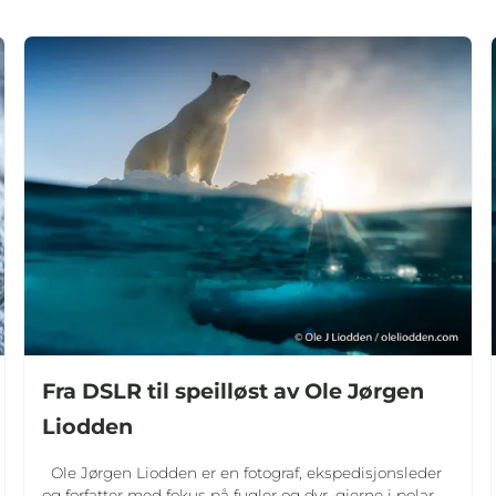
Fra DSLR til speilløst av Ole Jørgen
Liodden
Ole Jørgen Liodden er en fotograf, ekspedisjonsleder
og forfatter med fokus på fugler og dyr, gjerne i polar