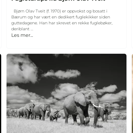
Bjørn Olav Tveit (f. 1970) er oppvokst og bosatt i
Bærum og har vært en dedikert fuglekikker siden
guttedagene. Han har skrevet en rekke fuglebøker,
deriblant ...
Les mer...