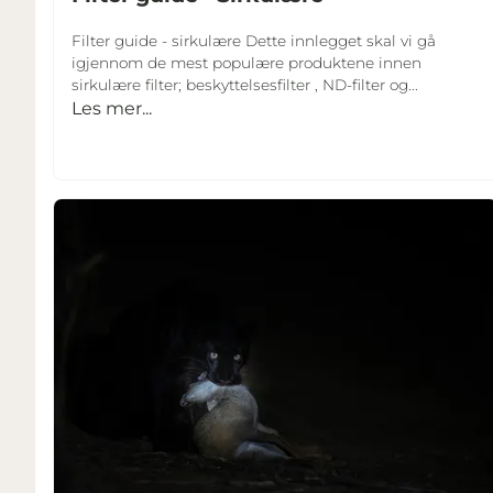
Filter guide - sirkulære Dette innlegget skal vi gå
igjennom de mest populære produktene innen
sirkulære filter; beskyttelsesfilter , ND-filter og...
Les mer...