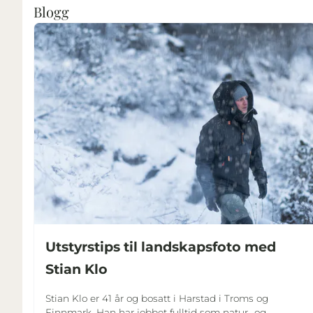
Blogg
Utstyrstips til landskapsfoto med
Stian Klo
Stian Klo er 41 år og bosatt i Harstad i Troms og
Finnmark. Han har jobbet fulltid som natur- og