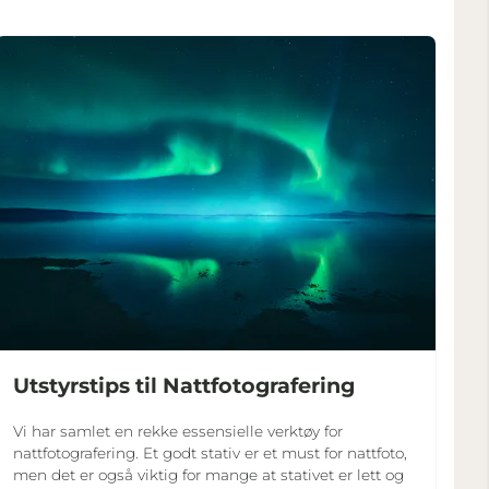
Utstyrstips til Nattfotografering
Vi har samlet en rekke essensielle verktøy for
nattfotografering. Et godt stativ er et must for nattfoto,
men det er også viktig for mange at stativet er lett og