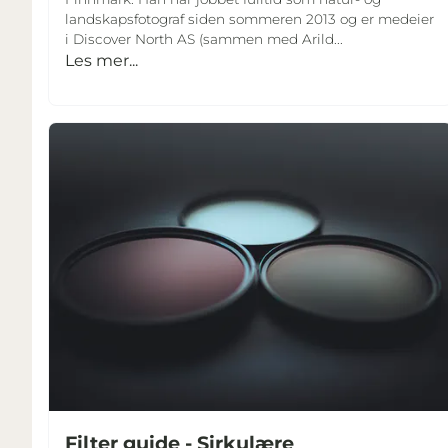
landskapsfotograf siden sommeren 2013 og er medeier
i Discover North AS (sammen med Arild...
Les mer...
Filter guide - Sirkulære