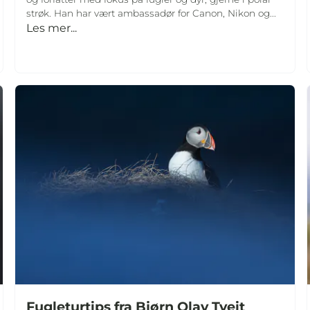
strøk. Han har vært ambassadør for Canon, Nikon og...
Les mer...
Fugleturtips fra Bjørn Olav Tveit