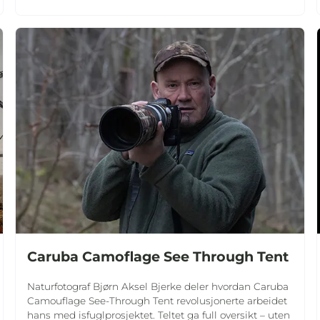
Caruba Camoflage See Through Tent
Naturfotograf Bjørn Aksel Bjerke deler hvordan Caruba
Camouflage See-Through Tent revolusjonerte arbeidet
hans med isfuglprosjektet. Teltet ga full oversikt – uten