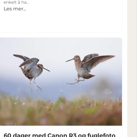
enkelt å ha...
Les mer...
60 dager med Canon R3 og fuglefoto