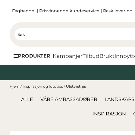
Hopp til innhold
Faghandel
|
Prisvinnende kundeservice
|
Rask levering
Kampanjer
Tilbud
Brukt
I
nnbytt
PRODUKTER
Hjem
/
Inspirasjon og fototips
/
Utstyrstips
ALLE
VÅRE AMBASSADØRER
LANDSKAPS
INSPIRASJON