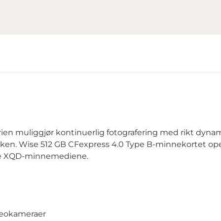
n muliggjør kontinuerlig fotografering med rikt dynam
rken. Wise 512 GB CFexpress 4.0 Type B-minnekortet oper
ste XQD-minnemediene.
ideokameraer