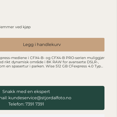
lemmer ved kjøp
Legg i handlekurv
ed rikt dynamisk område i 8K RAW for avanserte DSLR-,
om en spasertur i parken. Wise 512 GB CFexpress 4.0 Type
e Gen 4 x2-grensesnitt og tilbyr høy hastighet, mer enn 6
ene. Høydepunkter Utviklet for
hastighet på 3400 MB/s lesing
og skrivehastighetene er mer enn 6 ganger raskere enn de
Snakk med en ekspert
r kameraets maksimale ytelse. Laget for 8K Pro-
ail: kundeservice@stjordalfoto.no
pp av en konstant, vedvarende skrivehastighet. Non-
Telefon: 7391 7391
ntinuerlig i tøffe og uforsonlige miljøer. Ultimat