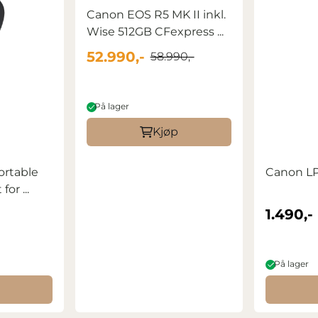
Canon EOS R5 MK II inkl.
Wise 512GB CFexpress ...
52.990,-
58.990,-
På lager
Kjøp
ortable
Canon LP
or ...
1.490,-
På lager