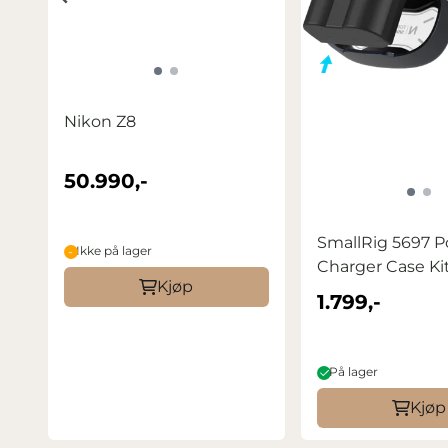
Nikon Z8
50.990,-
SmallRig 5697 P
Ikke på lager
Charger Case Kit f
Kjøp
1.799,-
På lager
Kjøp