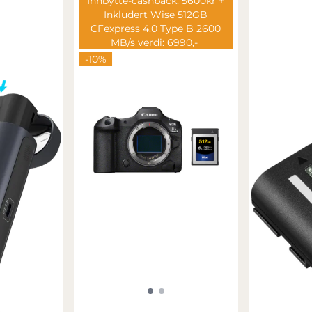
Innbytte-cashback: 5600kr +
Inkludert Wise 512GB
CFexpress 4.0 Type B 2600
MB/s verdi: 6990,-
-10%