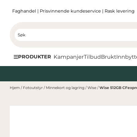
Hopp til innhold
Faghandel
|
Prisvinnende kundeservice
|
Rask levering
Kampanjer
Tilbud
Brukt
I
nnbytt
PRODUKTER
Hjem
/
Fotoutstyr
/
Minnekort og lagring
/
Wise
/
Wise 512GB CFexpre