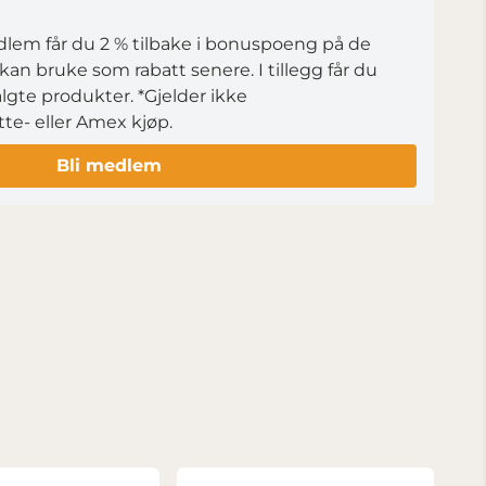
itet: 512 GB
varende
em får du 2 % tilbake i bonuspoeng på de
kan bruke som rabatt senere. I tillegg får du
72 °C Lagringstemperatur: -25 °C til 85 °C 2 års garanti Kompatibilitet
lgte produkter.
*Gjelder ikke
ytte- eller Amex kjøp.
Bli medlem