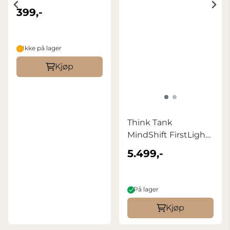
Mini, Black
399,-
Ikke på lager
Kjøp
Think Tank
MindShift FirstLight
35L+, Black
5.499,-
På lager
Kjøp