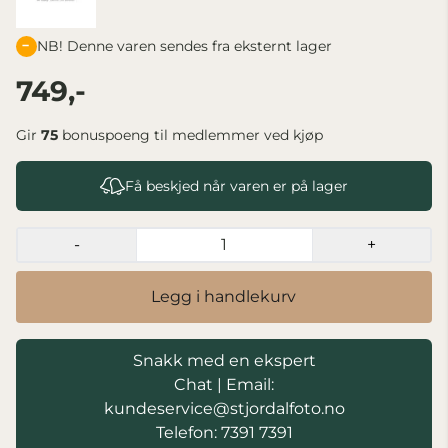
NB! Denne varen sendes fra eksternt lager
749,-
Gir
75
bonuspoeng til medlemmer ved kjøp
Få beskjed når varen er på lager
-
+
Legg i handlekurv
Snakk med en ekspert
Chat
|
Email:
kundeservice@stjordalfoto.no
Telefon: 7391 7391