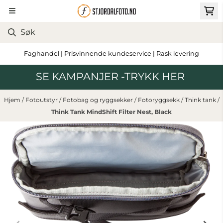
Hopp til innhold
Faghandel | Prisvinnende kundeservice | Rask levering
SE KAMPANJER -TRYKK HER
Hjem
/
Fotoutstyr
/
Fotobag og ryggsekker
/
Fotoryggsekk
/
Think tank
/
Think Tank MindShift Filter Nest, Black