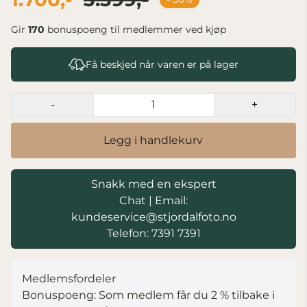
Gir
170
bonuspoeng til medlemmer ved kjøp
Få beskjed når varen er på lager
-
+
Legg i handlekurv
Snakk med en ekspert
Chat
|
Email:
kundeservice@stjordalfoto.no
Telefon: 7391 7391
Medlemsfordeler
Bonuspoeng: Som medlem får du 2 % tilbake i