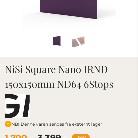
NiSi Square Nano IRND
150x150mm ND64 6Stops
NB! Denne varen sendes fra eksternt lager
1.700,-
3.399,-
- 50%