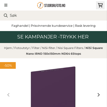
Hopp til innhold
Faghandel | Prisvinnende kundeservice | Rask levering
SE KAMPANJER -TRYKK HER
Hjem
/
Fotoutstyr
/
Filter
/
NiSi-filter
/
Nisi Square Filters
/
NiSi Square
Nano IRND 150x150mm ND64 6Stops
-50%