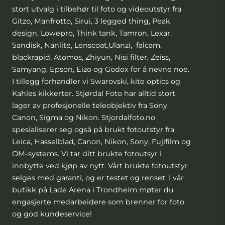
stort utvalg i tilbehør til foto og videoutstyr fra
Gitzo, Manfrotto, Sirui, 3 legged thing, Peak
design, Lowepro, Think tank, Tamron, Lexar,
Sandisk, Nanlite, Lenscoat,Ulanzi, falcam,
blackrapid, Atomos, Zhiyun, Nisi filter, Zeiss,
Samyang, Epson, Eizo og Godox for å nevne noe.
I tillegg forhandler vi Swarovski, kite optics og
Kahles kikkerter. Stjørdal Foto har alltid stort
lager av profesjonelle teleobjektiv fra Sony,
Canon, Sigma og Nikon. Stjordalfoto.no
spesialiserer seg også på brukt fotoutstyr fra
Leica, Hasselblad, Canon, Nikon, Sony, Fujifilm og
OM-systems. Vi tar ditt brukte fotoutsyr i
innbytte ved kjøp av nytt. Vårt brukte fotoutstyr
selges med garanti, og er testet og renset. I vår
butikk på Lade Arena i Trondheim møter du
engasjerte medarbeidere som brenner for foto
og god kundeservice!