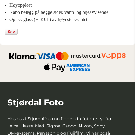
Høyoppløst
Nano belegg på begge sider, vann- og oljeavvisende
Optisk glass (H-K9L) av høyeste kvalitet
Stjørdal Foto
Hos oss i Stjordalfoto.no finner du fotoutstyr fra
Leica, Hasselblad, Sigma, Canon, Nikon, Sony,
OM-systems, Panasonic og Fujifilm. Vi har også