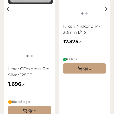
Nikon Nikkor Z 14-
30mm f/4 S
17.375,-
På lager
Kjøp
Lexar CFexpress Pro
Silver 128GB
R1750/W1300
1.696,-
Ikke på lager
Kjøp