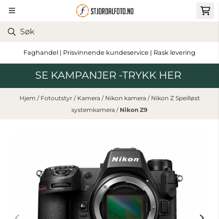
Hopp til innhold
Faghandel | Prisvinnende kundeservice | Rask levering
SE KAMPANJER -TRYKK HER
Hjem
/
Fotoutstyr
/
Kamera
/
Nikon kamera
/
Nikon Z Speilløst
systemkamera
/
Nikon Z9