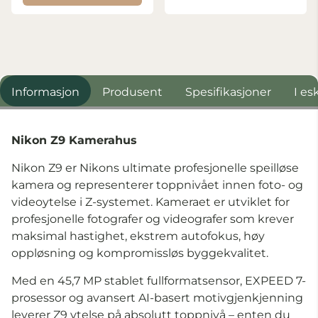
Informasjon
Produsent
Spesifikasjoner
I es
Nikon Z9 Kamerahus
Nikon Z9 er Nikons ultimate profesjonelle speilløse
kamera og representerer toppnivået innen foto- og
videoytelse i Z-systemet. Kameraet er utviklet for
profesjonelle fotografer og videografer som krever
maksimal hastighet, ekstrem autofokus, høy
oppløsning og kompromissløs byggekvalitet.
Med en 45,7 MP stablet fullformatsensor, EXPEED 7-
prosessor og avansert AI-basert motivgjenkjenning
leverer Z9 ytelse på absolutt toppnivå – enten du