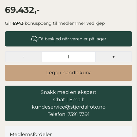
69.432,-
Gir
6943
bonuspoeng til medlemmer ved kjøp
Få beskjed når varen er på lager
-
+
Legg i handlekurv
Snakk med en ekspert
Chat
|
Email:
kundeservice@stjordalfoto.no
Telefon: 7391 7391
Medlemsfordeler