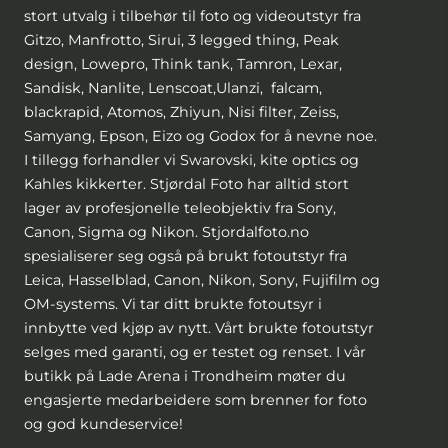
stort utvalg i tilbehør til foto og videoutstyr fra
Gitzo, Manfrotto, Sirui, 3 legged thing, Peak
design, Lowepro, Think tank, Tamron, Lexar,
Sandisk, Nanlite, Lenscoat,Ulanzi, falcam,
blackrapid, Atomos, Zhiyun, Nisi filter, Zeiss,
Samyang, Epson, Eizo og Godox for å nevne noe.
I tillegg forhandler vi Swarovski, kite optics og
Kahles kikkerter. Stjørdal Foto har alltid stort
lager av profesjonelle teleobjektiv fra Sony,
Canon, Sigma og Nikon. Stjordalfoto.no
spesialiserer seg også på brukt fotoutstyr fra
Leica, Hasselblad, Canon, Nikon, Sony, Fujifilm og
OM-systems. Vi tar ditt brukte fotoutsyr i
innbytte ved kjøp av nytt. Vårt brukte fotoutstyr
selges med garanti, og er testet og renset. I vår
butikk på Lade Arena i Trondheim møter du
engasjerte medarbeidere som brenner for foto
og god kundeservice!