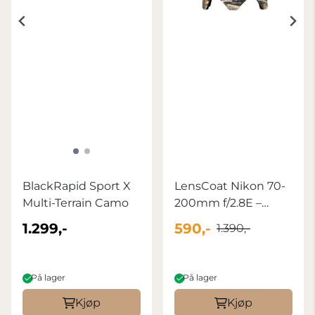
BlackRapid Sport X
LensCoat Nikon 70-
Multi-Terrain Camo
200mm f/2.8E –
Realtree ...
1.299,-
590,-
1.390,-
På lager
På lager
Kjøp
Kjøp