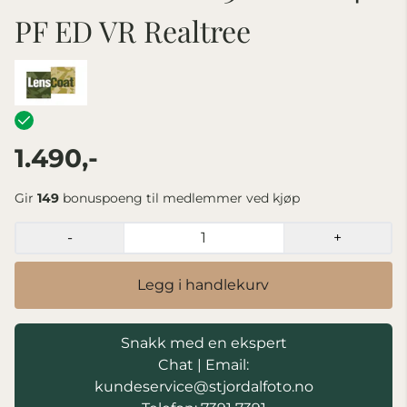
PF ED VR Realtree
1.490,-
Gir
149
bonuspoeng til medlemmer ved kjøp
-
+
Legg i handlekurv
Snakk med en ekspert
Chat
|
Email:
kundeservice@stjordalfoto.no