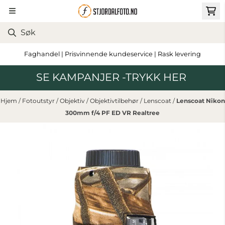
Hopp til innhold
Faghandel | Prisvinnende kundeservice | Rask levering
SE KAMPANJER -TRYKK HER
Hjem
/
Fotoutstyr
/
Objektiv
/
Objektivtilbehør
/
Lenscoat
/
Lenscoat Nikon
300mm f/4 PF ED VR Realtree