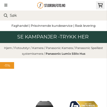
Hopp til innhold
Faghandel | Prisvinnende kundeservice | Rask levering
SE KAMPANJER -TRYKK HER
Hjem
/
Fotoutstyr
/
Kamera
/
Panasonic Kamera
/
Panasonic Speilløst
systemkamera
/
Panasonic Lumix S5IIx Hus
-11%