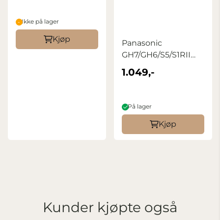
Ikke på lager
Kjøp
Panasonic
GH7/GH6/S5/S1RII
battery DMW-
1.049,-
BLK22E
På lager
Kjøp
Kunder kjøpte også