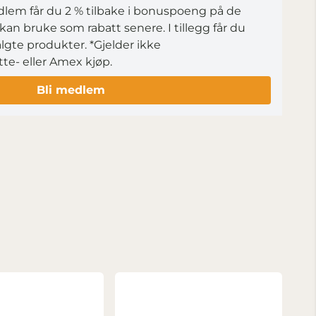
em får du 2 % tilbake i bonuspoeng på de
kan bruke som rabatt senere. I tillegg får du
lgte produkter.
*Gjelder ikke
ytte- eller Amex kjøp.
Bli medlem
Ni