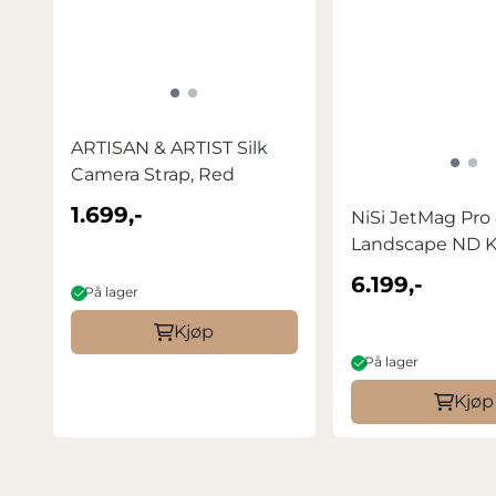
ARTISAN & ARTIST Silk
Camera Strap, Red
1.699,-
E-
NiSi JetMag Pro
Landscape ND K
6.199,-
På lager
Kjøp
På lager
Kjøp