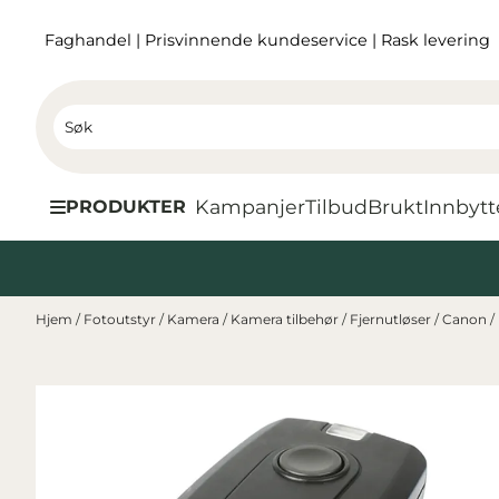
Hopp til innhold
Faghandel
|
Prisvinnende kundeservice
|
Rask levering
Kampanjer
Tilbud
Brukt
I
nnbytt
PRODUKTER
Hjem
/
Fotoutstyr
/
Kamera
/
Kamera tilbehør
/
Fjernutløser
/
Canon
/