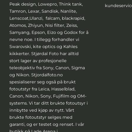
Peak design, Lowepro, Think tank,
kundeservic
Tamron, Lexar, Sandisk, Nanlite,
Lenscoat,Ulanzi, falcam, blackrapid,
Atomos, Zhiyun, Nisi filter, Zeiss,
Samyang, Epson, Eizo og Godox for å
nevne noe. I tillegg forhandler vi
Swarovski, kite optics og Kahles
kikkerter. Stjørdal Foto har alltid
stort lager av profesjonelle
teleobjektiv fra Sony, Canon, Sigma
og Nikon. Stjordalfoto.no
spesialiserer seg også på brukt
fotoutstyr fra Leica, Hasselblad,
Canon, Nikon, Sony, Fujifilm og OM-
systems. Vi tar ditt brukte fotoutsyr i
innbytte ved kjøp av nytt. Vårt
brukte fotoutstyr selges med
garanti, og er testet og renset. I vår
butikk på Lade Arena i