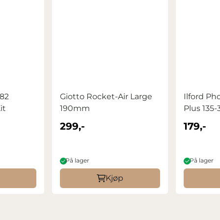
 82
Giotto Rocket-Air Large
Ilford Ph
it
190mm
Plus 135-
299,-
179,-
På lager
På lager
Kjøp