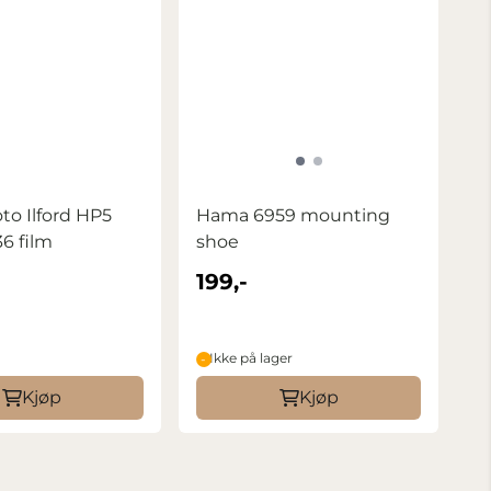
oto Ilford HP5
Hama 6959 mounting
36 film
shoe
199,-
Ikke på lager
Kjøp
Kjøp