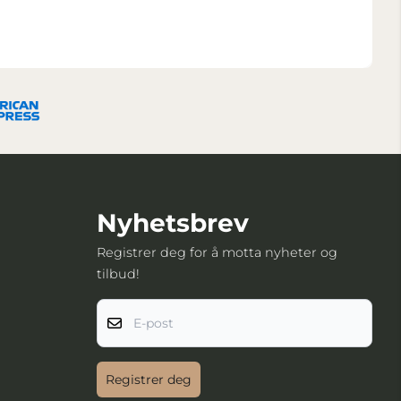
Nyhetsbrev
Registrer deg for å motta nyheter og
tilbud!
E-post
Registrer deg