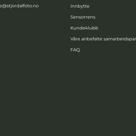
e@stjordalfoto.no
Innbytte
Sensorrens
Kundeklubb
Våre anbefalte samarbeidspa
FAQ