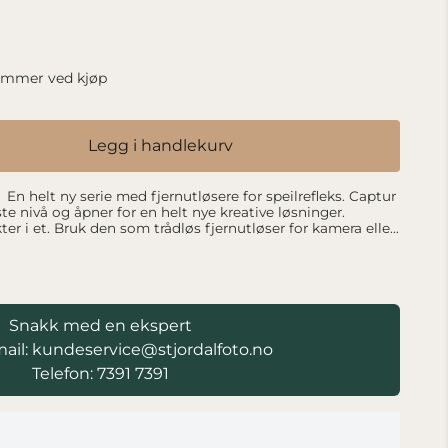
emmer ved kjøp
Legg i handlekurv
ste nivå og åpner for en helt nye kreative løsninger.
r i et. Bruk den som trådløs fjernutløser for kamera eller
z. Captur systemet kan også bygges ut med flere moduler
 kan utløse kamera på lys eller bevegelse. Trådløs
er
ges ut med
blitzer eller kameraer Kabel for flere ulike
Snakk med en ekspert
kameraer medfølger DCM –Digital Channel Matching Går på AA-batterier
ail: kundeservice@stjordalfoto.no
Telefon: 7391 7391